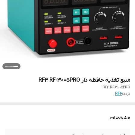
منبع تغذیه حافظه دار RF4 RF-3005PRO
RF4 RF-3005PRO
برند:
RF4
مشخصات