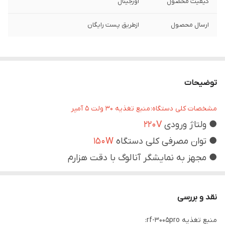
کیفیت محصول
اورجینال
ارسال محصول
ازطریق پست رایگان
توضیحات
مشخصات کلی دستگاه: منبع تغذیه 30 ولت 5 آمپر
● ولتاژ ورودی
220V
● توان مصرفی کلی دستگاه
150W
● مجهز به نمایشگر آنالوگ با دقت هزارم
● نمایش
وات
و توان مصرفی دستگاه متصل شده به
منبع
نقد و بررسی
● "منبع تغذیه بوق دار
منبع تغذیه rf-3005pro:
● دارای دکمه تغییر ولتاژ دستگاه (
5 ولت . 8.4 ولت و 15