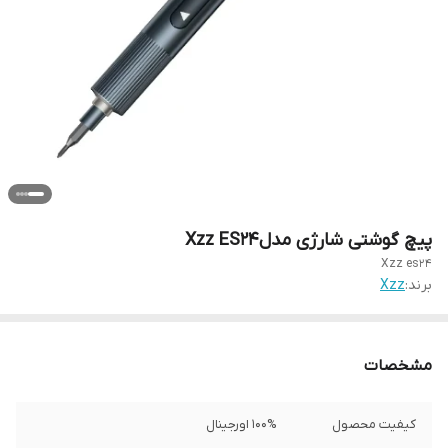
پیچ گوشتی شارژی مدلXzz ES24
Xzz es24
برند:
Xzz
مشخصات
کیفیت محصول
100% اورجینال