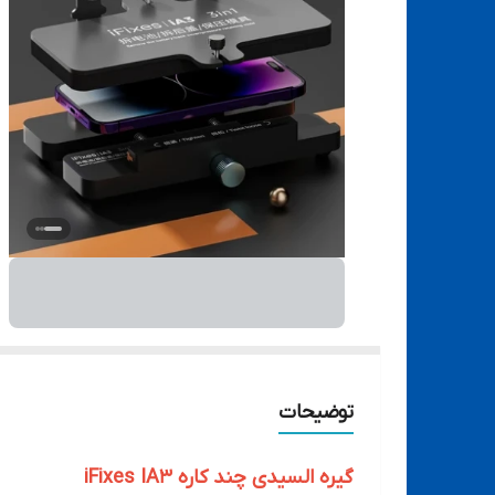
توضیحات
گیره السیدی چند کاره iFixes IA3