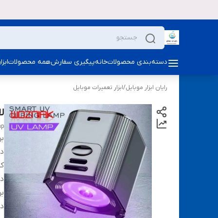
دسته‌بندی محصولات
خانه
پیگیری سفارش
همه محصولات
ابز
رایان ابزار موبایل
/
ابزار تعمیرات موبایل
لامپ uv هو
mp
بر
دس
ک
دا
بر
دا