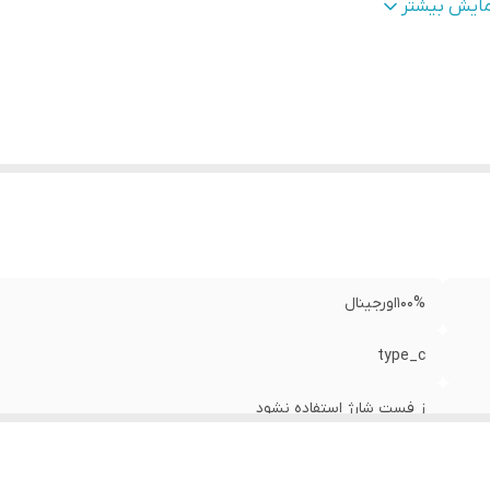
دون
:
باطری داخلی
مایش بیشتر
100%اورجینال
type_c
ز فست شارژ استفاده نشود
تایمر هوشمند