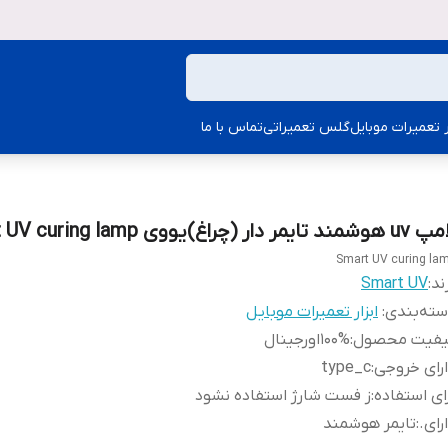
ار تعمیرات موبایل
گلس تعمیراتی
تماس با ما
شمند تایمر دار (چراغ)یووی Smart UV curing lamp
Smart UV curing la
ند:
Smart UV
ته‌بندی
:
ابزار تعمیرات موبایل
یفیت محصول
:
100%اورجینال
رای خروجی
:
type_c
ای استفاده
:
ز فست شارژ استفاده نشود
رای.
:
تایمر هوشمند