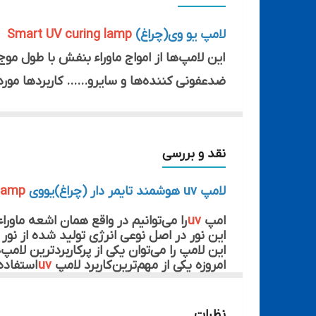
بدون
لامپ یو وی(چراغ)
Smart UV curing lamp
این لامپ‌ها از امواج ماوراء بنفش با طول مو
ضدعفونی کننده‌ها و سایرو...... کاربردها مورد
استفاده از لامپ‌های UV(چراغ) (ماوراء بنفش) برای تعمیرات موبایل یک روش مؤثر است.
تمیز کردن قطعات: قبل از هر چیز قطعات موب
چربی گرد و غبار یا ذرات دیگر پاک شوند
نقد و بررسی
تعمیر
لامپ uv هوشمند تایمر دار (چراغ)یووی
 lamp
می‌کنند و قطعات را به هم متصل می‌کنند
امپ
uv
را می‌توانیم در واقع همان اشعه ماورا
این نور در اصل نوعی انرژی تولید شده از نو
را روی آن‌ها تمرکز دهید(مدت زمان بست
این لامپ را می‌توان یکی از پرکاربردترین لا
امروزه یکی از مهم‌ترین کاربرد لامپ
uv
استفاده
اگر بخواهیم به چند مورد مهم دراین‌خصوص اش
کنید.
همان‌طور که به آن اشاره کردیم، لامپ uv نوعی اشعه مهم است که از طریق نور خورشید تولید می‌شود.
همچنین پیشرفت علم و تکنولوژی سبب شد تا اس
با این روش‌ها، می‌توانید از لامپ یو وی Smart UV curing lamp برای تعمیرات موبایل استفاده کنید
نظرات