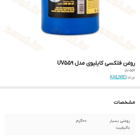
روغن فلکسی کایلیوی مدل UV559
uv-559
برند:
KAILIWEI
مشخصات
روغنی بسیار
100گرم
باکیفیت