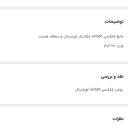
توضیحات
مایع فلکسی uv559 مکانیک اورجینال و شفاف هست
وزن 100 گرم
نقد و بررسی
روغن فلکسی uv559 اورجینال
نظرات