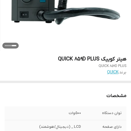
هیتر کوییک QUICK 859D PLUS
QUICK 859D PLUS
برند:
QUICK
مشخصات
توان دستگاه
500وات
دارای صفحه
LCD _ (دیجیتال/هوشمند)