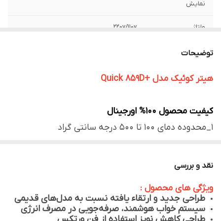
نمایش
ولتاژ
220v/110v
میزان خروجی هوا
100 لیتر بر دقیقه
توضیحات
میزان خروجی حرارت
100°C-500°C
هیتر کوئیک مدل +Quick 859D
دما
کیفیت محصول 100% اورجینال
1_محدوده دمای 100 تا 500 درجه سانتی گراد
2_نوع (دیجیتال/هوشمند)
3_(هیتر/هواگرم) تک کاره
نقد و بررسی
4_توان بالای 500 وات
ویژگی های محصول :
طراحی جدید و ارتقاء یافته نسبت به مدل‌های قدیمی
سیستم خواب هوشمند، صرفه‌جویی در مصرف انرژی
طراحی کاهش نویز استفاده از فن ورتکس