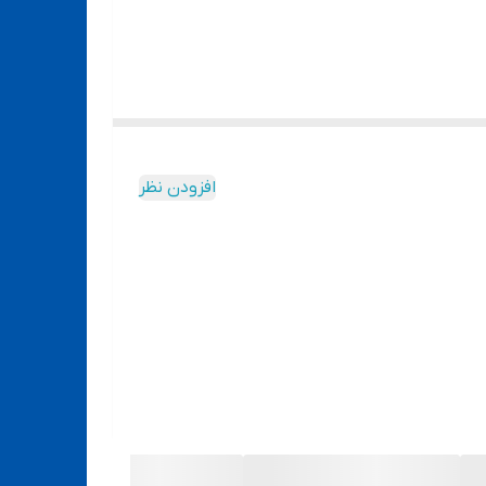
، بنابراین چسب باید مقاوم در برابر این
افزودن نظر
به طور کلی تنوع چسب های ال سی دی زیاد است و از جمله ی آن ها میتوان به چسب های ال سی دی B7000, T8000, E7000, E8000 از برند های
 کدام چسب مناسب تر است.
ل ممکن است در مناطق گرمسیر کارایی یک