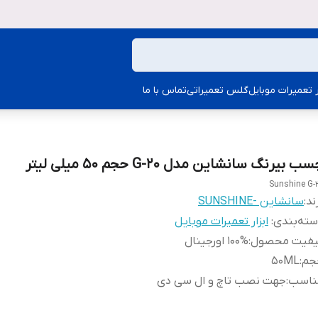
ار تعمیرات موبایل
گلس تعمیراتی
تماس با ما
ب بیرنگ سانشاین مدل G-20 حجم 50 میلی لیتر
Sunshine G-
ند:
سانشاین -SUNSHINE
ته‌بندی
:
ابزار تعمیرات موبایل
یفیت محصول
:
100% اورجینال
جم
:
50ML
ناسب
:
جهت نصب تاچ و ال سی دی