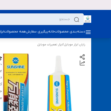
دسته‌بندی محصولات
خانه
پیگیری سفارش
همه محصولات
ابز
رایان ابزار موبایل
/
ابزار تعمیرات موبایل
چس
20
بر
دس
ک
ح
م