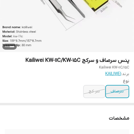
پنس سرصاف و سرکج Kailiwei KW-11C/KW-15C
Kailiwei KW-11C/15C
برند:
KAILIWEI
نوع
سرصاف
سر کج
مشخصات