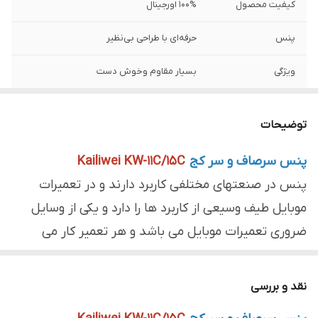
کیفیت محصول
100% اورجینال
پنس
حرفه‌ای با طراحی بی‌نظیر
ویژگی
بسیار مقاوم و‌خوش دست
توضیحات
پنس سرصاف و سر کج
Kailiwei KW-11C/15C
پنس در صنعتهای مختلفی کاربرد دارند و در تعمیرات
موبایل طیف وسیعی از کاربرد ها را دارد و یکی از وسایل
ضروری تعمیرات موبایل می باشد و هر تعمیر کار می
بایست انواع مختلف آن را نسبت به نوع و کار تعمیرات
استفاده نماید.از کاربردهای پنس در تعمیرات موبایل
نقد و بررسی
میتوان به انواع سیم کشی.تعویض آی سی.برداشتن و