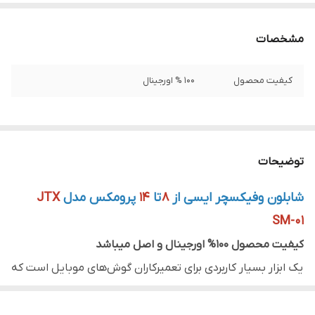
مشخصات
کیفیت محصول
100 % اورجینال
توضیحات
شابلون وفیکسچر ایسی از
8
تا
14
پرومکس مدل
JTX
SM-01
کیفیت محصول 100% اورجینال و اصل میباشد
یک ابزار بسیار کاربردی برای تعمیرکاران گوش‌های موبایل است که
داشتن آن را به همه پیشنهاد می‌کنیم.
این محصول یک فیکسچر و شابلون ایسی است.