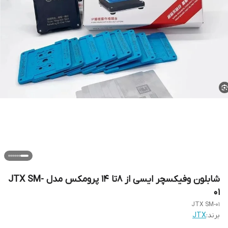
شابلون وفیکسچر ایسی از 8تا 14 پرومکس مدل JTX SM-
01
JTX SM-01
برند:
JTX