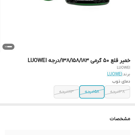
خمیر قلع 50 گرمی 138/158/183/درجه LUOWEI
LUOWEI
برند:
LUOWEI
دمای ذوب
138درجه
158درجه
183درجه
مشخصات