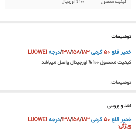
کیفیت محصول
100 % اورجینال
توضیحات
خمیر قلع
50
گرمی
183
/
158
/
138
/
درجه
LUOWEI
کیفیت محصول 100 % اورجینال واصل میباشد
توضیحات:
تولید شرکت چینی به نام لووی است. نقطه ذوب این خمیر
نقد و بررسی
183/158/138/
درجه سانتیگراد است و یکی از محصولات بسیار
خمیر قلع
50
گرمی
183
/
158
/
138
/
درجه
LUOWEI
کاربردی برای تعمیرات و لحیم کاری برد گوشی‌های موبایل، تبلت و
ویژگی:
دیگر وسایل الکترونیک به حساب می‌آید. این خمیر مناسب برای