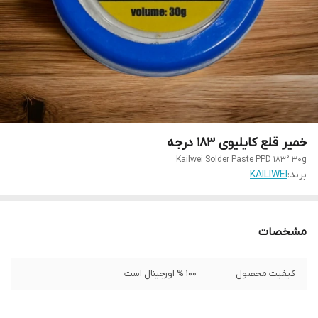
خمیر قلع کایلیوی 183 درجه
Kailwei Solder Paste PPD 183° 30g
برند:
KAILIWEI
مشخصات
کیفیت محصول
100 % اورجینال است