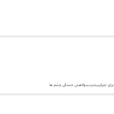
ک برای تمرکزبیشتردیدوکاهش خستگی چشم ها
روکش سیلیکون )