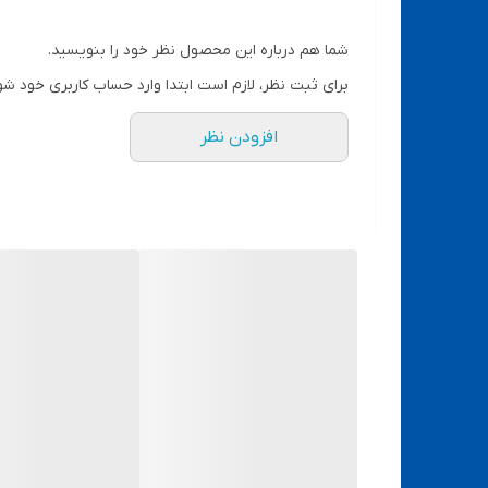
دارای کفی اختصاصی تعمیرات(کفی فلزی وسیلیکونی
قابلیت نصب لنزواید
● زاویه دید 45 درجه
قابلیت نصب دوربین ومانیتور
شما هم درباره این محصول نظر خود را بنویسید.
● همراه با لامپ LED بسیار قدرتمند
برای ثبت نظر، لازم است ابتدا وارد حساب کاربری خود شو
● همراه با همسان ساز تصویر
افزودن نظر
● رنگ بدنه فیروزه‌ای