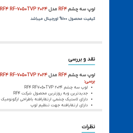
لوپ سه چشم
RF4
مدل
RF4 RF-7050TVP 2024
کیفیت محصول 100% اورجینال میباشد
توضیحات:
● دارای زوم 7 برابر تا 50 برابر
● مدل زوم ممتد
نقد و بررسی
● عدسی چشمی WF10X/22
لوپ سه چشم
RF4
مدل
RF4 RF-7050TVP 2024
● ارتفاع کار 10 سانتیمتر
برسی:
● زاویه دید 45 درجه
لوپ سه چشم RF4 RF7050TVP 2024
جدیدترین وبه روزترین محصول شرکت RF4
● قابلیت نصب لنز واید
دارای لاستیک چشمی ارتقایافته باطراحی ارگونومی
● قابلیت نصب دوربین لوپ
دارای ارتقایافته جهت تنظیم لوپ
زوم7برابرتا50برابر
● قابلیت اتصال به صفحه نمایش
دارای زوم ممتد
عدسیWF10X/22
● همراه با کفی اختصاصی تعمیرات ( کفی کنار فلزی با 
نظرات
دارای لنزدودگیر
● ابعاد کفی لوپ: طول 40 سانتیمتر × عرض 30 سانتیمتر × ضخامت 1.1 سانتیمتر