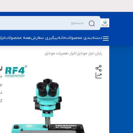
دسته‌بندی محصولات
خانه
پیگیری سفارش
همه محصولات
ابز
رایان ابزار موبایل
/
ابزار تعمیرات موبایل
لوپ
24
بر
دس
ک