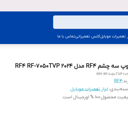
ار تعمیرات موبایل
گلس تعمیراتی
تماس با ما
 سه چشم RF4 مدل RF4 RF-7050TVP 2024
RF4 RF-7050TVP 20
ند:
RF4
ته‌بندی
:
ابزار تعمیرات موبایل
یفیت محصول
:
100 % اورجینال است