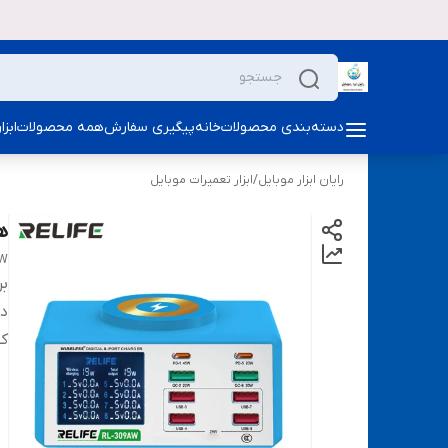
دسته‌بندی محصولات
خانه
پیگیری سفارش
همه محصولات
ابز
رایان ابزار موبایل
/
ابزار تعمیرات موبایل
هاب ش
AW
بر
دس
ک