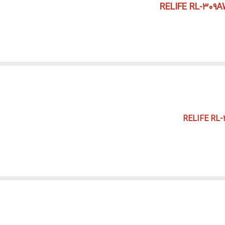
...........................