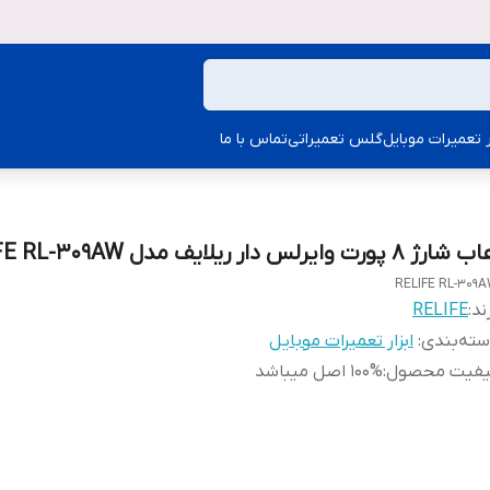
ار تعمیرات موبایل
گلس تعمیراتی
تماس با ما
ارژ 8 پورت وایرلس دار ریلایف مدل RELIFE RL-309AW
RELIFE RL-309
ند:
RELIFE
ته‌بندی
:
ابزار تعمیرات موبایل
یفیت محصول
:
100% اصل میباشد