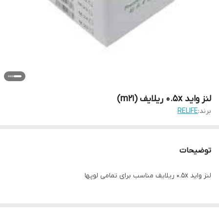
لنز واید 0.5x ریلایف (m21)
برند:
RELIFE
توضیحات
لنز واید 0.5x ریلایف مناسب برای تمامی لوپها