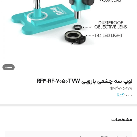
لوپ سه چشمی بازویی RF4-RF-7050TVW
rf4-rf-7050tvw
برند:
RF4
مشخصات