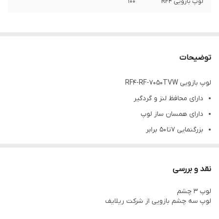
لوپ بازویی RF4
100
توضیحات
لوپ بازویی RF4-RF-7050TVW
دارای محافظ لنز و گردگیر
دارای همسان ساز لوپ
بزرگنمایی 7تا 50 برابر
دارای لامپ لوپ با 144 ال ای دی
سری چرخان 360 درجه
نقد و بررسی
قابلیت اتصال به کامپیوتر
لوپ 3 چشم
قابلیت نصب
دوربین و مانیتور
لوپ سه چشم بازویی از شرکت ریلایف
توجه :
دوربین جداگانه باید تهیه شود.