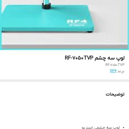
لوپ سه چشم RF-7050TVP
RF-7050TVP
برند:
RF4
توضیحات
لوپ سه چشمی استریو