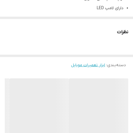
دارای لامپ LED
دارای همسان ساز تصویر و گردگیر لوپ
بزرگنمایی 7X تا 50 X
نظرات
ارتفاع کار 10 سانتیمتر
دید وسیع
پایه فلزی
دسته‌بندی
:
سر چرخان با چرخش 360 درجه
ابزار تعمیرات موبایل
داری یک عدد لامپ با 144 LED قابل تنظیم
لنز همسان تصویر و چشمی
قابلیت اتصال به کامپیوتر
قابلیت نصب دوربین و مانیتور