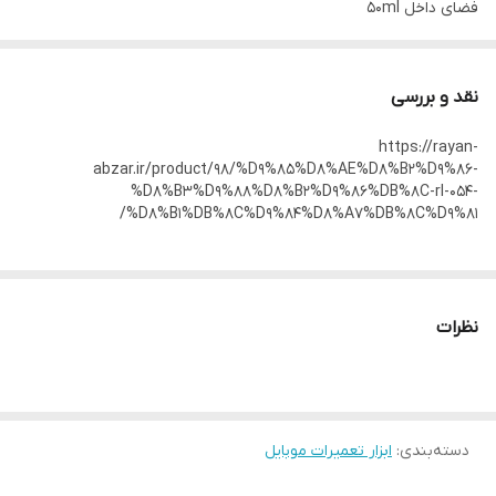
فضای داخل 50ml
نقد و بررسی
https://rayan-
abzar.ir/product/98/%D9%85%D8%AE%D8%B2%D9%86-
%D8%B3%D9%88%D8%B2%D9%86%DB%8C-rl-054-
%D8%B1%DB%8C%D9%84%D8%A7%DB%8C%D9%81/
نظرات
دسته‌بندی
:
ابزار تعمیرات موبایل