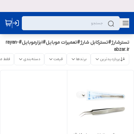
تسترشارژ#تسترکابل شارژ#تعمیرات موبایل#ابزارموبایل#rayan-
abzar.ir
پربازدیدترین
برندها
قیمت
دسته‌بندی
فقط م