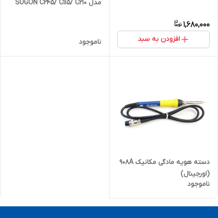
مدل SUGON C245/ C115/ C210
1,680,000
افزودن به سبد
ناموجود
دسته هویه مادگی مکانیک 908A
(اورجینال)
ناموجود