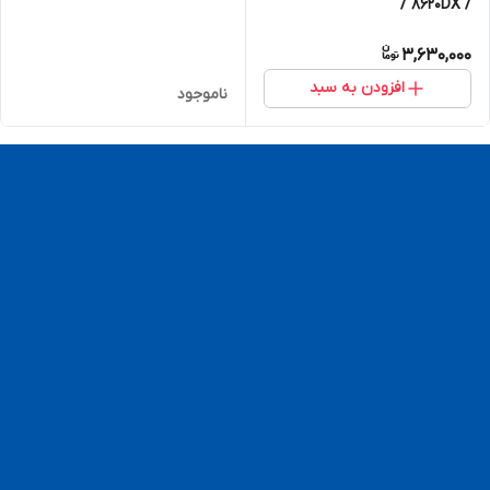
/ 8620DX /
861DW/8610(100%اورجینال)
3,630,000
افزودن به سبد
ناموجود