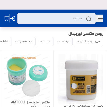
روغن فلکسی اورجینال
پربازدیدترین
برندها
قیمت
دسته‌بندی
فقط م
فلکس امتچ مدل AMTECH
خمیر (روغن)فلکس کایلیوی