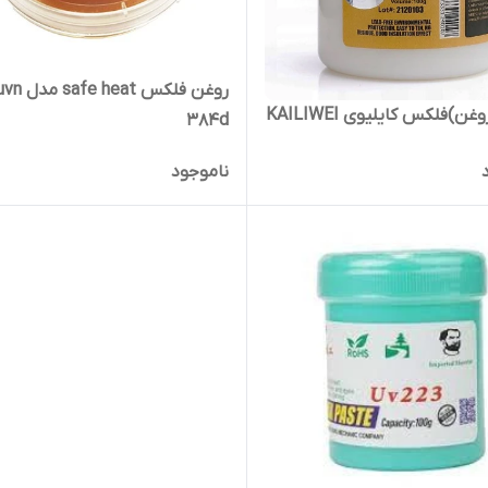
روغن فلکس safe heat مدل
خمیر (روغن)فلکس کایلیوی KAILIWEI
384d
ناموجود