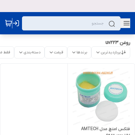
روغن uv223
پربازدیدترین
برندها
قیمت
دسته‌بندی
فقط م
فلکس امتچ مدل AMTECH