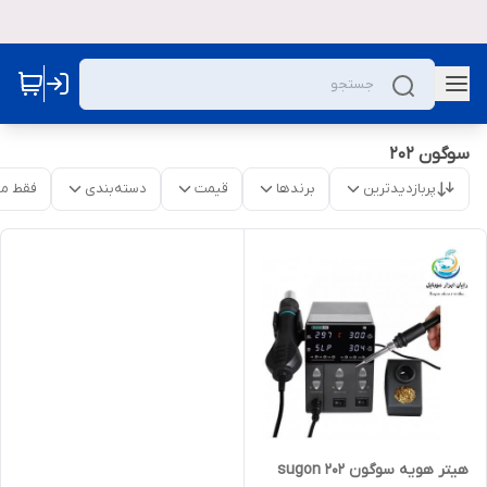
سوگون 202
پربازدیدترین
برندها
قیمت
دسته‌بندی
فقط م
هیتر هویه سوگون sugon 202