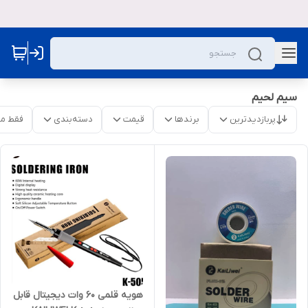
سیم لحیم
پربازدیدترین
برندها
قیمت
دسته‌بندی
فقط م
هویه قلمی 60 وات دیجیتال قابل