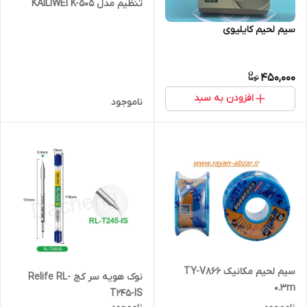
تنظیم مدل KAILIWEI K-505
سیم لحیم کایلیوی
450,000
افزودن به سبد
ناموجود
سیم لحیم مکانیک TY-V866
نوک هویه سر کج Relife RL-
0.3m
T245-IS