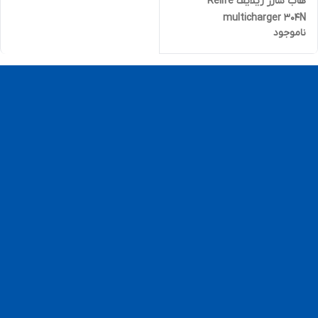
هاب شارژ ریلایف Relife
multicharger 304N
ناموجود