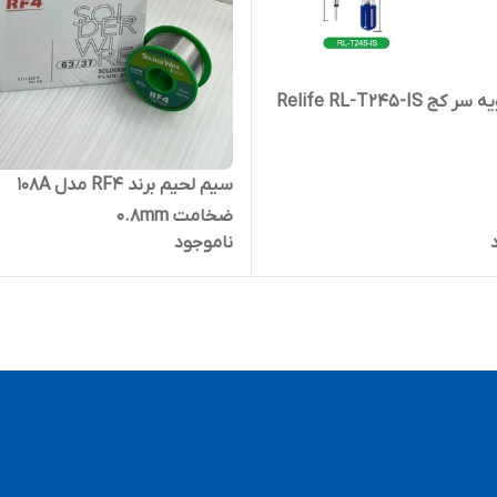
 Relife RL-T245-IS
سیم لحیم برند RF4 مدل 108A
ضخامت 0.8mm
ناموجود