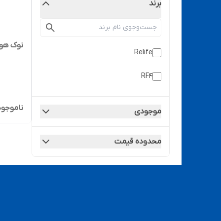
برند
نوک هویه سر کج
Relife
RF4
ناموجود
موجودی
محدوده قیمت