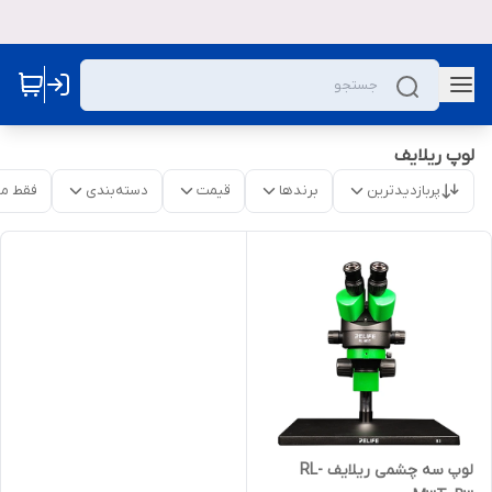
لوپ ریلایف
پربازدیدترین
برندها
قیمت
دسته‌بندی
فقط م
لوپ سه چشمی ریلایف RL-