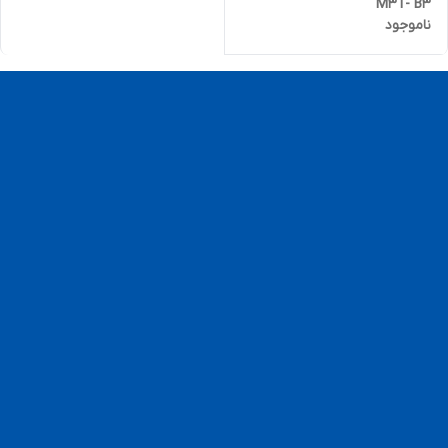
M3T- B3
ناموجود