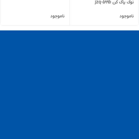
نوک پاک کن jzq-599b
ناموجود
ناموجود