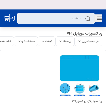
پد تعمیرات موبایل v41
جدیدترین
برندها
قیمت
دسته‌بندی
فقط محص
پد سیلیکونی نسوزv41