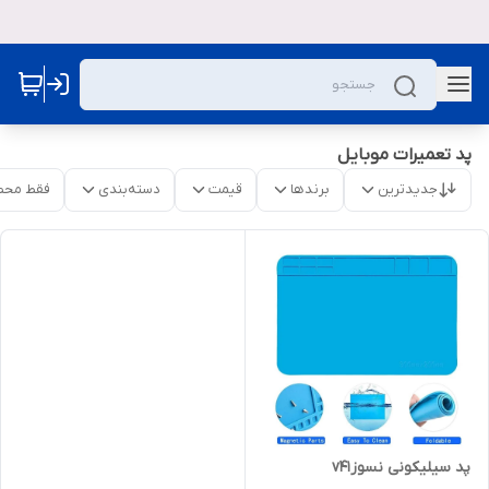
پد تعمیرات موبایل
جدیدترین
برندها
قیمت
دسته‌بندی
فقط محص
پد سیلیکونی نسوزv41