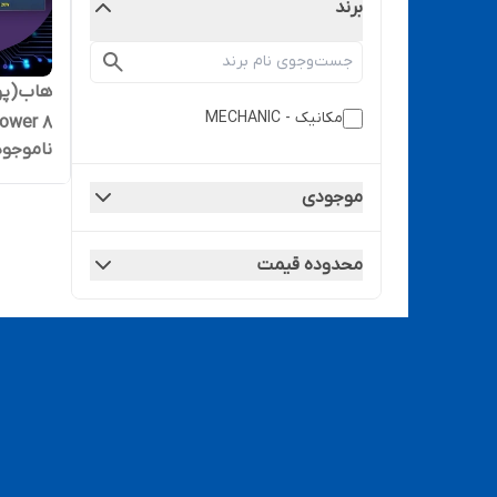
برند
مکانیک - MECHANIC
power 8
ناموجود
موجودی
محدوده قیمت