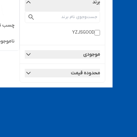
برند
چسب تاچ D YZT7000
YZJSGOOD
ناموجود
موجودی
محدوده قیمت