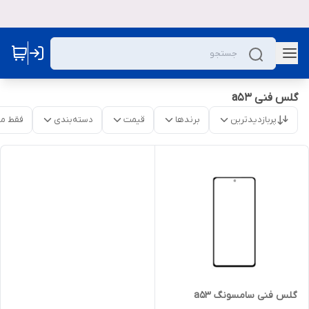
گلس فنی a53
پربازدیدترین
برندها
قیمت
دسته‌بندی
فقط م
گلس فنی سامسونگ a53