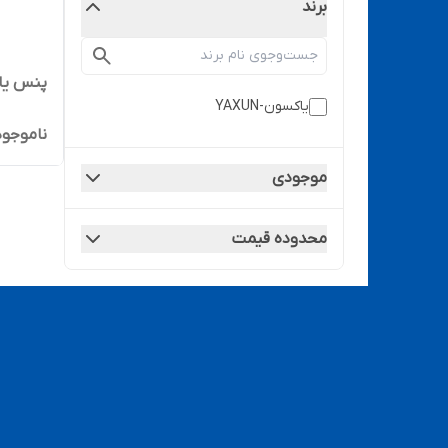
برند
پنس یاک
یاکسون-YAXUN
ناموجود
موجودی
محدوده قیمت