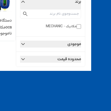
برند
دستگاه 
مکانیک - MECHANIC
ocaمکانیک ir10pro
ناموجود
موجودی
محدوده قیمت