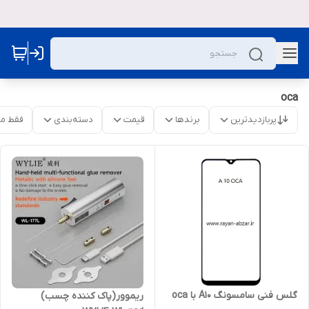
oca
پربازدیدترین
برندها
قیمت
دسته‌بندی
فقط م
گلس فنی سامسونگ A10 با oca
ریموور(پاک کننده چسب)