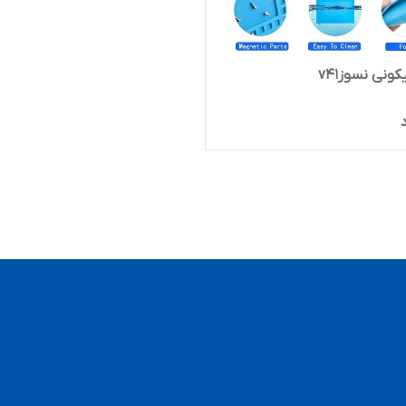
ونی نسوزv41