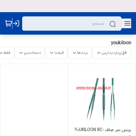
youkiloon
پربازدیدترین
برندها
قیمت
دسته‌بندی
فقط م
پنس سر صاف Y0UKILOON BC-