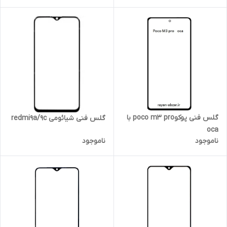
گلس فنی پوکوpoco m3 pro با
گلس فنی شیائومی redmi9a/9c
oca
ناموجود
ناموجود