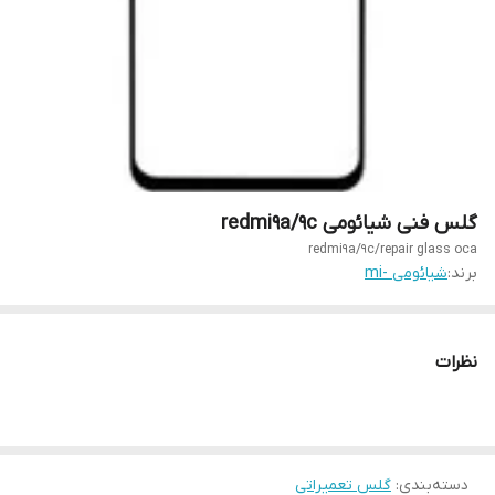
گلس فنی شیائومی redmi9a/9c
redmi9a/9c/repair glass oca
برند:
شیائومی -mi
نظرات
دسته‌بندی
:
گلس تعمیراتی