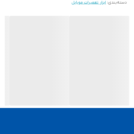
دسته‌بندی
:
ابزار تعمیرات موبایل
رابط توسعه خارجی، پشتیبانی از گسترش بیشتر مدل‌های
جدید
فعال سازی باتری تنها در چند مرحله
می‌توانید ولتاژ خروجی و مقدار جریان برد فعال را به دقت
کنترل کنید و ولتاژ خالی / بار دستگاه منبع تغذیه
USB
را
اندازه گیری کنید.
خروجی تنظیم شده 4.2 ولت، حفاظت از اضافه بار و
ولتاژ، محافظت موثرتر از سلول‌ها
از قابلیت شناسایی خودکار قطب‌های مثبت و منفی در
کل سری اپل و اندروید پشتیبانی می‌کند.
می‌توانید از سه پورت
Type-C/USB/Alligator
مطابق با