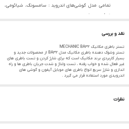
تمامی مدل گوشی‌های اندروید : سامسونگ، شیائومی،
هواوی، سونی و ...
پشتیبانی از مدل‌های جدید توسعه یافته
نقد و بررسی
فعال سازی باتری با یک کلیک
تستر باطری مکانیک MECHANIC BA32
تستر وشوک دهنده باطری مکانیک مدل BA32 از محصولات جدید و
نظارت بر زمان واقعی جریان/ولتاژ
بسیار کاربردی برند مکانیک است که برای شارژ کردن و تست باطری های
غیر فعال شده و خواب رفته ، تست ولتاژ و شدت جریان باطری ها و راه
خروجی تنظیم شده 4.2 ولت /
تشخیص بی‌درنگ/
اندازی و شارژ سریع انواع باطری های موبایل آیفون و گوشی های
محافظت هنگام قطع برق / شارژ سریع / تشخیص
اندرویدی مورد استفاده قرار می گیرد .
قطب‌های مثبت و منفی / فعال سازی تک کلیدی برای از
دست دادن برق
نظرات
پشتیبانی از27 باتری یکپارچه، سازگار با اکثر باتری‌های
اندروید و اپل، 8 عدد برای اپل، 19 عدد برای اندروید (با
پشتیبانی از بیش از 400 مدل)