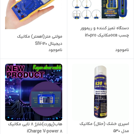
دستگاه تمیز کننده و ریموور
چسب ocaمکانیک ir10pro
مولتی متر(اهمتر) مکانیک
دیجیتال SIV-120
ناموجود
ناموجود
اسپری خشک (حلال) مکانیک
هاب(پورت)شارژ 8 تایی مکانیک
مدل 530
iCharge V-power 8