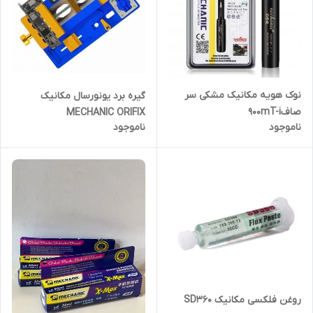
نوک هویه مکانیک مشکی سر
گیره برد یونورسال مکانیک
صاف900mT-i
MECHANIC ORIFIX
ناموجود
ناموجود
روغن فلکسی مکانیک SD360