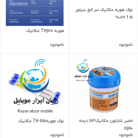
نوک هویه مکانیک سر کج سیلور
900m t is
هویه T12pro مکانیک
ناموجود
ناموجود
خمیر شابلون مکانیک183 درجه
نوک هویهT12-bls مکانیک
xg50
ناموجود
ناموجود