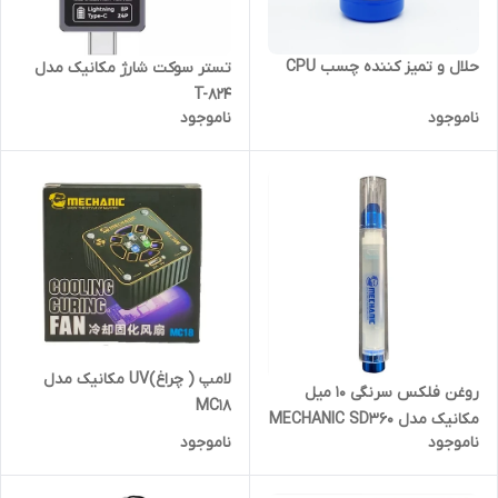
حلال و تمیز کننده چسب CPU
تستر سوکت شارژ مکانیک مدل
T-824
ناموجود
ناموجود
لامپ ( چراغ)UV مکانیک مدل
روغن فلکس سرنگی 10 میل
MC18
مکانیک مدل MECHANIC SD360
ناموجود
ناموجود
MAX