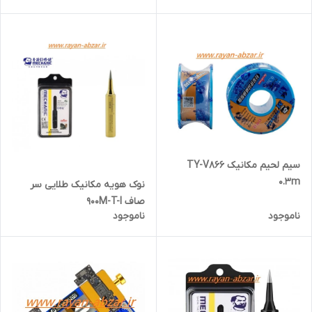
سیم لحیم مکانیک TY-V866
0.3m
نوک هویه مکانیک طلایی سر
صاف 900M-T-I
ناموجود
ناموجود