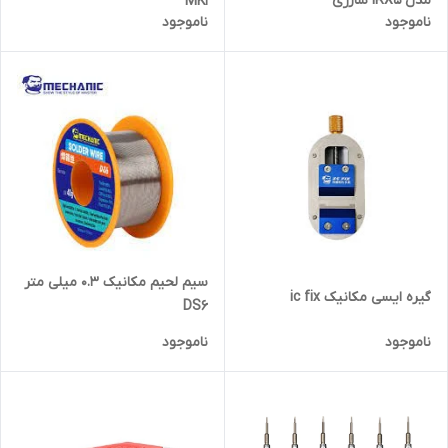
مدل IRX5 شارژی
MK1
ناموجود
ناموجود
سیم لحیم مکانیک 0.3 میلی متر
گیره ایسی مکانیک ic fix
DS6
ناموجود
ناموجود