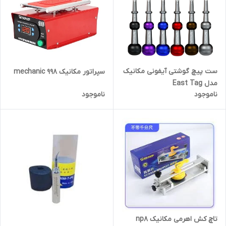
ست پیچ گوشتی آیفونی مکانیک
سپراتور مکانیک mechanic 998
مدل East Tag
ناموجود
ناموجود
تاچ کش اهرمی مکانیک np8