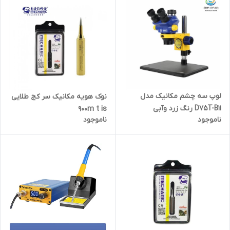
لوپ سه چشم مکانیک مدل
نوک هویه مکانیک سر کج طلایی
D75T-B11 رنگ زرد وآبی
900m t is
ناموجود
ناموجود