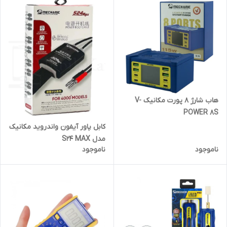
هاب شارژ 8 پورت مکانیک V-
POWER 8S
کابل پاور آیفون واندروید مکانیک
مدل S24 MAX
ناموجود
ناموجود