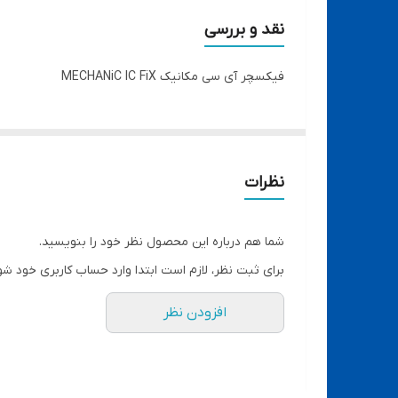
● سایز فک گیره آیسی، در تمام سایز ها و مطابق با تما
نقد و بررسی
● سایز کلی گیره آیسی: طول 8.9 سانتیمتر × عرض 4.7 سانتیمتر × ارتفاع 2.2 سانتیمتر
فیکسچر آی سی مکانیک MECHANiC IC FiX
● وزن (بدون جعبه) 164 گرم
● وزن (همراه با جعبه) 208 گرم
نظرات
شما هم درباره این محصول نظر خود را بنویسید.
برای ثبت نظر، لازم است ابتدا وارد حساب کاربری خود شو
افزودن نظر