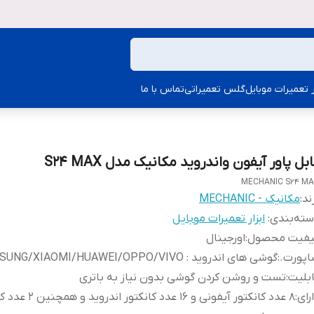
ار تعمیرات موبایل
گلس تعمیراتی
تماس با ما
بل پاور آیفون واندروید مکانیک مدل S24 MAX
MECHANIC S24 M
ند:
مکانیک - MECHANIC
ته‌بندی
:
ابزار تعمیرات موبایل
یفیت محصول
:
اورجینال
اپورت.
:
گوشی های اندروید : SAMSUNG/XIAOMI/HUAWEI/OPPO/VIVO
بلیت
:
تست و روشن کردن گوشی بدون نیاز به باتری
رای
:
8 عدد کانکتور آیفونی و 16 عدد کانکتور اندر