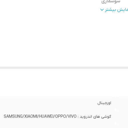
سوسماری
ژگی مهم
محافظت از ولتاژ بال
مایش بیشتر
حصول
:
صورت خودکار فعال میشود
اپورت
:
گوشی های ایفون را از 5S تا 14PM
اورجینال
گوشی های اندروید : SAMSUNG/XIAOMI/HUAWEI/OPPO/VIVO