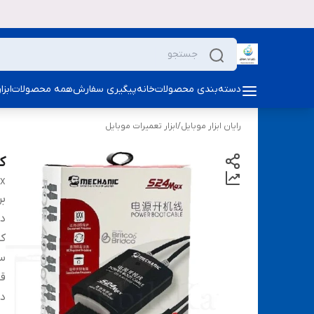
دسته‌بندی محصولات
خانه
پیگیری سفارش
همه محصولات
ابز
رایان ابزار موبایل
/
ابزار تعمیرات موبایل
کا
AX
بر
دس
ک
س
قا
دا