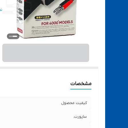
وی
ن
م
س
مشخصات
کیفیت محصول
ساپورت.