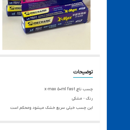
توضیحات
چسب تاچ x-max 50ml fast
رنگ - مشکی
این چسب خیلی سریع خشک میشود ومحکم است
برند مکانیک