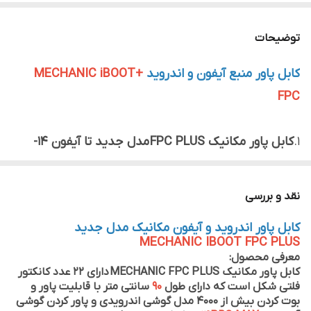
توضیحات
کابل پاور منبع آیفون و اندروید
+MECHANIC iBOOT
FPC
1.
کابل پاور مکانیک FPC PLUS
مدل جدید تا آیفون 14-
14PRO MAX – 14PRO را پشتیبانی می کند.
2.ساپورت گوشی های اندروید :
نقد و بررسی
SAMSUNG/XIAOMI/HUAWEI/OPPO/VIVOو........
کابل پاور اندروید و آیفون مکانیک مدل جدید
3.قابلیت تست و روشن کردن گوشی بدون نیاز به باتری
MECHANIC IBOOT FPC PLUS
4.دارای
محافظت
از ولتاژ بالا
معرفی محصول:
کابل پاور مکانیک MECHANIC FPC PLUS دارای 22 عدد کانکتور
5.با دوام و دارای کابل های منعطف
فلتی شکل است که دارای طول
90
سانتی متر با قابلیت پاور و
6.دارای
24
عدد کانکتور و
2
عدد کابل سوسماری
بوت کردن بیش از 4000 مدل گوشی اندرویدی و پاور کردن گوشی