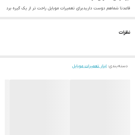
قاعدتا شماهم دوست داریدبرای تعمیرات موبایل راحت تر از یک گیره برد
سنگین ومقاوم استفاده کنید
که بتوانید انواع بردها را داخل آن قرار دهید حتما یکی از گزینه های
نظرات
انتخابی شما گیره برد همه کاره
مکانیک mr6pro است
این گیره برد یک قابلیتی که دارد نسبت به گیره بردهای دیگه متفاوت
هست
دسته‌بندی
:
ابزار تعمیرات موبایل
این گیره 8 تا سوراخ در زیر خود گیره دارد که باعث میشود برد موبایل
گرم نشود که به برد صدمه ای وارد نکند