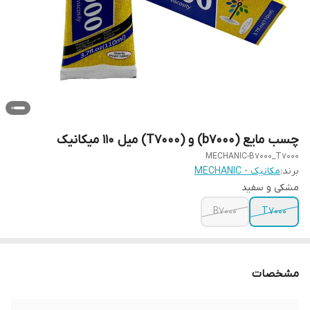
چسب مایع (b7000) و (T7000) میل 110 میکانیک
MECHANIC-B7000_T7000
برند:
مکانیک - MECHANIC
مشکی و سفید
B7000
T7000
مشخصات