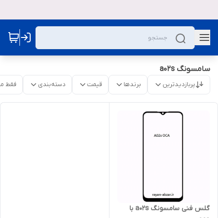
سامسونگ a02s
پربازدیدترین
برندها
قیمت
دسته‌بندی
فقط م
گلس فنی سامسونگ a02s با